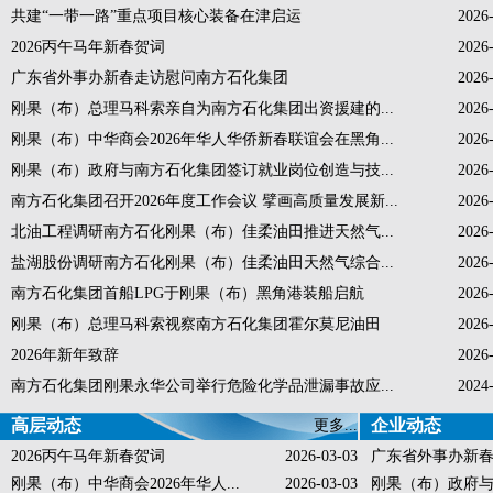
共建“一带一路”重点项目核心装备在津启运
2026
2026丙午马年新春贺词
2026
广东省外事办新春走访慰问南方石化集团
2026
刚果（布）总理马科索亲自为南方石化集团出资援建的...
2026
刚果（布）中华商会2026年华人华侨新春联谊会在黑角...
2026
刚果（布）政府与南方石化集团签订就业岗位创造与技...
2026
南方石化集团召开2026年度工作会议 擘画高质量发展新...
2026
北油工程调研南方石化刚果（布）佳柔油田推进天然气...
2026
盐湖股份调研南方石化刚果（布）佳柔油田天然气综合...
2026
南方石化集团首船LPG于刚果（布）黑角港装船启航
2026
刚果（布）总理马科索视察南方石化集团霍尔莫尼油田
2026
2026年新年致辞
2026
南方石化集团刚果永华公司举行危险化学品泄漏事故应...
2024
高层动态
企业动态
更多...
2026丙午马年新春贺词
2026-03-03
广东省外事办新春走
刚果（布）中华商会2026年华人...
2026-03-03
刚果（布）政府与南