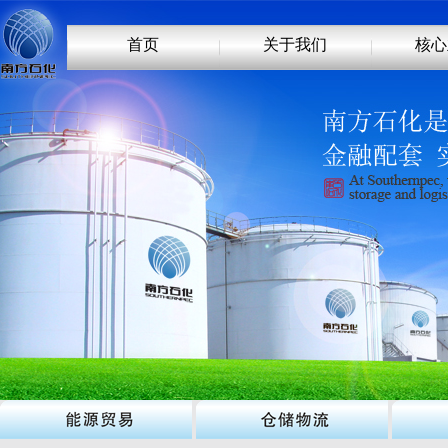
首页
关于我们
核心