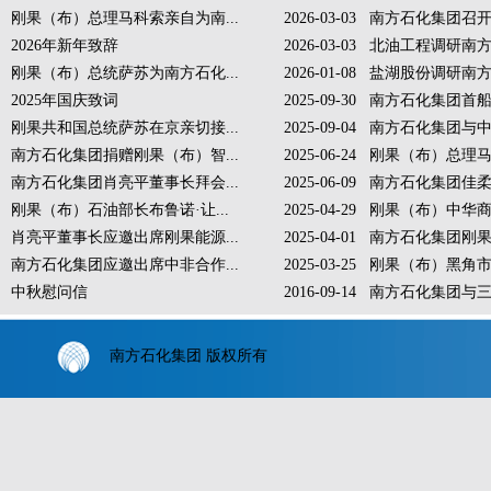
刚果（布）总理马科索亲自为南...
2026-03-03
南方石化集团召开20
2026年新年致辞
2026-03-03
北油工程调研南方石
刚果（布）总统萨苏为南方石化...
2026-01-08
盐湖股份调研南方石
2025年国庆致词
2025-09-30
南方石化集团首船L
刚果共和国总统萨苏在京亲切接...
2025-09-04
南方石化集团与中石
南方石化集团捐赠刚果（布）智...
2025-06-24
刚果（布）总理马科
南方石化集团肖亮平董事长拜会...
2025-06-09
南方石化集团佳柔油田B
刚果（布）石油部长布鲁诺·让...
2025-04-29
刚果（布）中华商会
肖亮平董事长应邀出席刚果能源...
2025-04-01
南方石化集团刚果大
南方石化集团应邀出席中非合作...
2025-03-25
刚果（布）黑角市长
中秋慰问信
2016-09-14
南方石化集团与三一
南方石化集团 版权所有